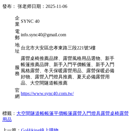
發布： 张老师
日期：2025-11-06
企
SYNC 40
業
電
info.sync40@gmail.com
郵
地
台北市大安區忠孝東路三段221號5樓
址
露營桌椅推薦品牌、露營風格用品選物、新手
帳篷推薦品牌、新手入門平價帳篷、新手入門
服
風格露營、冬天保暖露營用品、露營保暖必備
務
好物、露營入門燈具推薦、夏天必備露營用
品、大空間隧道帳推薦
官
https://www.sync40.com.tw/
網
標籤：
大空間隧道帳
帳篷
平價帳篷
露營入門燈具
露營桌椅
露營
用品
上一篇：
GoHiking線上購物