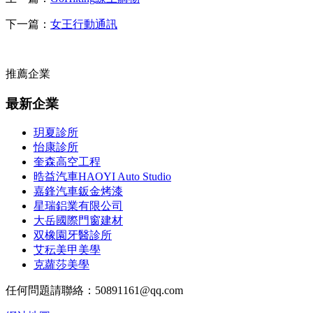
下一篇：
女王行動通訊
推薦企業
最新企業
玥夏診所
怡康診所
奎森高空工程
晧益汽車HAOYI Auto Studio
嘉鋒汽車鈑金烤漆
星瑞鋁業有限公司
大岳國際門窗建材
双橡園牙醫診所
艾秐美甲美學
克蘿莎美學
任何問題請聯絡：50891161@qq.com