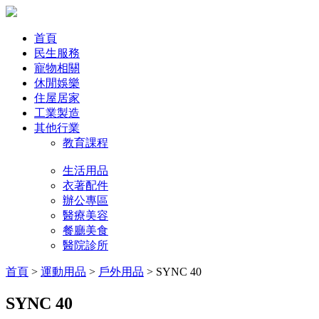
首頁
民生服務
寵物相關
休閒娛樂
住屋居家
工業製造
其他行業
教育課程
生活用品
衣著配件
辦公專區
醫療美容
餐廳美食
醫院診所
首頁
>
運動用品
>
戶外用品
> SYNC 40
SYNC 40