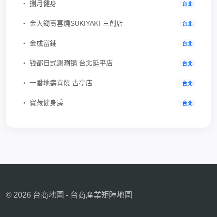
‧ 捌月健身
台北
‧ 金大鋤壽喜燒SUKIYAKI-三創店
台北
‧ 金成當鋪
台北
‧ 钱都日式涮涮锅 台北延平店
台北
‧ 一番地壽喜燒 古亭店
台北
‧ 寶藏健身房
台北
© 2026 台商地圖 - 台商產業矩陣地圖