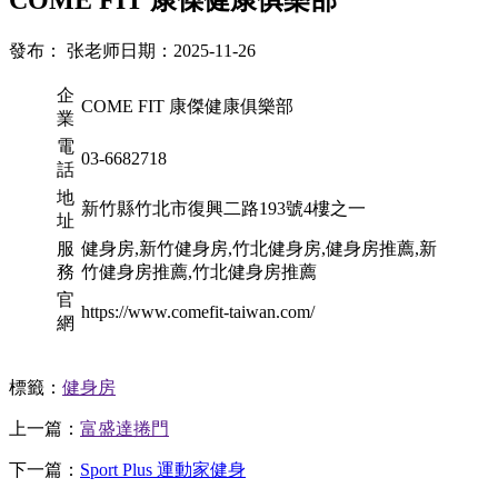
發布： 张老师
日期：2025-11-26
企
COME FIT 康傑健康俱樂部
業
電
03-6682718
話
地
新竹縣竹北市復興二路193號4樓之一
址
服
健身房,新竹健身房,竹北健身房,健身房推薦,新
務
竹健身房推薦,竹北健身房推薦
官
https://www.comefit-taiwan.com/
網
標籤：
健身房
上一篇：
富盛達捲門
下一篇：
Sport Plus 運動家健身