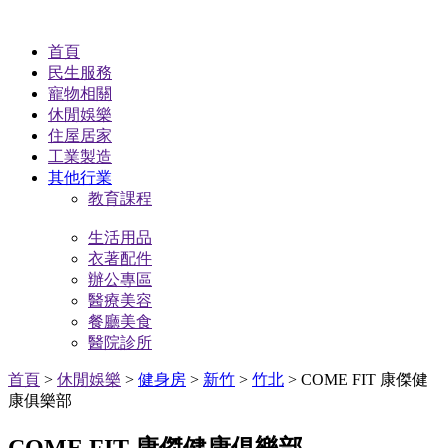
首頁
民生服務
寵物相關
休閒娛樂
住屋居家
工業製造
其他行業
教育課程
生活用品
衣著配件
辦公專區
醫療美容
餐廳美食
醫院診所
首頁
>
休閒娛樂
>
健身房
>
新竹
>
竹北
> COME FIT 康傑健
康俱樂部
COME FIT 康傑健康俱樂部