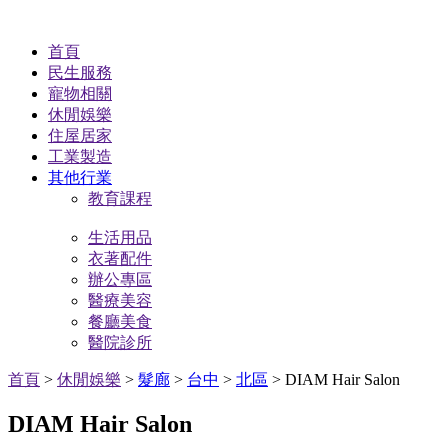
首頁
民生服務
寵物相關
休閒娛樂
住屋居家
工業製造
其他行業
教育課程
生活用品
衣著配件
辦公專區
醫療美容
餐廳美食
醫院診所
首頁
>
休閒娛樂
>
髮廊
>
台中
>
北區
> DIAM Hair Salon
DIAM Hair Salon