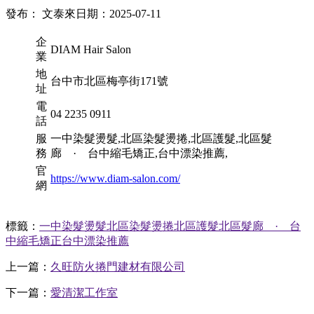
發布： 文泰來
日期：2025-07-11
企
DIAM Hair Salon
業
地
台中市北區梅亭街171號
址
電
04 2235 0911
話
服
一中染髮燙髮,北區染髮燙捲,北區護髮,北區髮
務
廊 · 台中縮毛矯正,台中漂染推薦,
官
https://www.diam-salon.com/
網
標籤：
一中染髮燙髮
北區染髮燙捲
北區護髮
北區髮廊 · 台
中縮毛矯正
台中漂染推薦
上一篇：
久旺防火捲門建材有限公司
下一篇：
愛清潔工作室