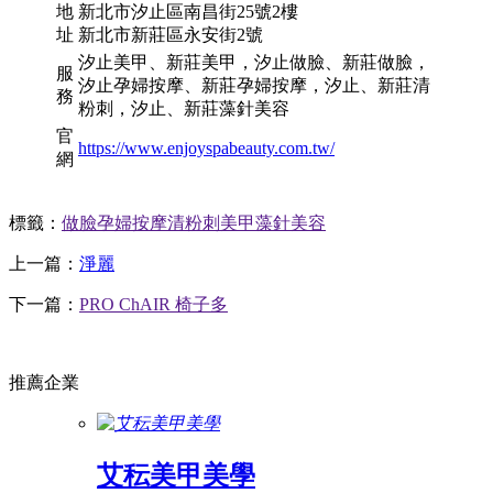
地
新北市汐止區南昌街25號2樓
址
新北市新莊區永安街2號
汐止美甲、新莊美甲，汐止做臉、新莊做臉，
服
汐止孕婦按摩、新莊孕婦按摩，汐止、新莊清
務
粉刺，汐止、新莊藻針美容
官
https://www.enjoyspabeauty.com.tw/
網
標籤：
做臉
孕婦按摩
清粉刺
美甲
藻針美容
上一篇：
淨麗
下一篇：
PRO ChAIR 椅子多
推薦企業
艾秐美甲美學