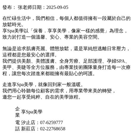
發布： 张老师
日期：2025-09-05
在忙碌生活中，我們相信，每個人都值得擁有一段屬於自己的
放鬆時光。
享Spa美學以「保養．享享美學．像家一樣的感覺」為理念，
致力於打造一個溫馨、安心、專業的美容空間。
無論是追求肌膚亮麗、體態放鬆，還是單純想逃離日常壓力，
這裡都是您最安心的選擇。
我們提供美顏、美體護膚、全身芳療、足部護理、孕婦SPA、
美甲、美睫等全方位服務，由專業技術團隊量身打造每一次療
程，讓您每次踏進來都能擁有最貼心的呵護。
走進享Spa美學，就像回到家一般溫暖。
我們用心聆聽每位顧客的需求，用專業帶來美的轉變，
邀您一起享受純粹、自在的美學旅程。
企
享Spa美學
業
電
汐止店：07-6259777
話
新莊店：02-22768658