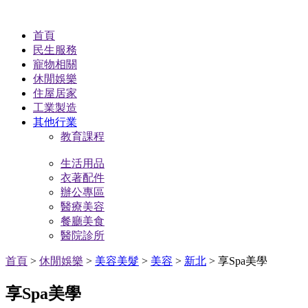
首頁
民生服務
寵物相關
休閒娛樂
住屋居家
工業製造
其他行業
教育課程
生活用品
衣著配件
辦公專區
醫療美容
餐廳美食
醫院診所
首頁
>
休閒娛樂
>
美容美髮
>
美容
>
新北
> 享Spa美學
享Spa美學