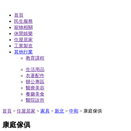
首頁
民生服務
寵物相關
休閒娛樂
住屋居家
工業製造
其他行業
教育課程
生活用品
衣著配件
辦公專區
醫療美容
餐廳美食
醫院診所
首頁
>
住屋居家
>
家具
>
新北
>
中和
> 康庭傢俱
康庭傢俱