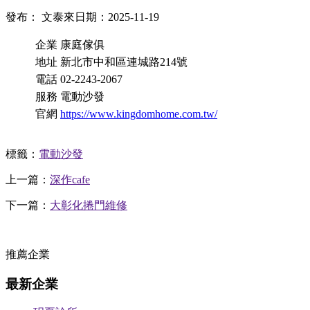
發布： 文泰來
日期：2025-11-19
企業
康庭傢俱
地址
新北市中和區連城路214號
電話
02-2243-2067
服務
電動沙發
官網
https://www.kingdomhome.com.tw/
標籤：
電動沙發
上一篇：
深作cafe
下一篇：
大彰化捲門維修
推薦企業
最新企業