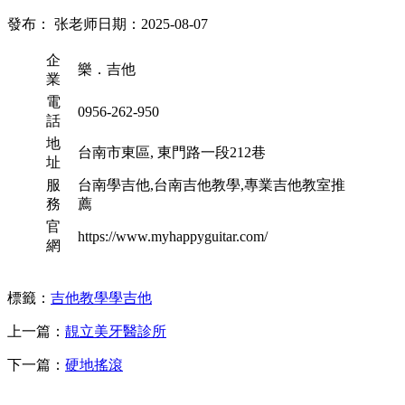
發布： 张老师
日期：2025-08-07
企
樂．吉他
業
電
0956-262-950
話
地
台南市東區, 東門路一段212巷
址
服
台南學吉他,台南吉他教學,專業吉他教室推
務
薦
官
https://www.myhappyguitar.com/
網
標籤：
吉他教學
學吉他
上一篇：
靚立美牙醫診所
下一篇：
硬地搖滾