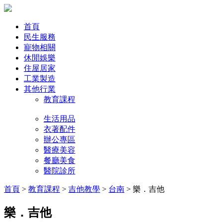
首頁
民生服務
寵物相關
休閒娛樂
住屋居家
工業製造
其他行業
教育課程
生活用品
衣著配件
辦公專區
醫療美容
餐廳美食
醫院診所
首頁
>
教育課程
>
吉他教學
>
台南
> 樂．吉他
樂．吉他