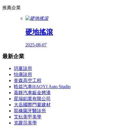
推薦企業
硬地搖滾
2025-08-07
最新企業
玥夏診所
怡康診所
奎森高空工程
晧益汽車HAOYI Auto Studio
嘉鋒汽車鈑金烤漆
星瑞鋁業有限公司
大岳國際門窗建材
双橡園牙醫診所
艾秐美甲美學
克蘿莎美學